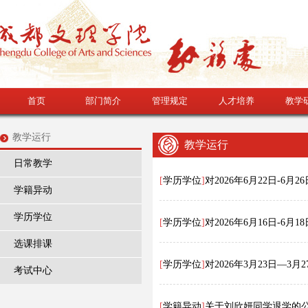
首页
部门简介
管理规定
人才培养
教学
教学运行
教学运行
日常教学
[
学历学位
]
对2026年6月22日-6月
学籍异动
学历学位
[
学历学位
]
对2026年6月16日-6
选课排课
[
学历学位
]
对2026年3月23日—
考试中心
[
学籍异动
]
关于刘欣妍同学退学的