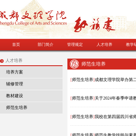
首页
部门简介
管理规定
人才培养
教学
人才培养
师范生培养
培养方案
[
师范生培养
]
成都文理学院举办第
辅修管理
教材建设
[
师范生培养
]
关于2024年春季申
师范生培养
[
师范生培养
]
我校在第四届四川省师
[
师范生培养
]
师范生教学技能与素养